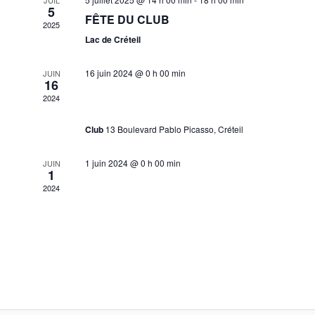
h
c
5
c
g
FÊTE DU CLUB
h
2025
e
t
e
a
Lac de Créteil
i
r
t
o
16 juin 2024 @ 0 h 00 min
JUIN
16
c
n
i
Stage pour élèves de Roudolph –
2024
n
o
9
h
e
n
Club
13 Boulevard Pablo Picasso, Créteil
z
e
u
d
e
1 juin 2024 @ 0 h 00 min
JUIN
n
1
e
Grand Prix Rapides 5 (Finale)
e
t
2024
v
d
n
a
u
t
a
e
e
s
v
.
é
i
v