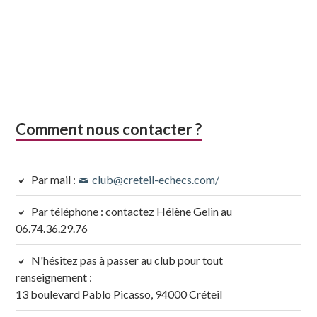
É
v
è
n
e
Comment nous contacter ?
m
e
Par mail :
club@creteil-echecs.com/
n
t
Par téléphone : contactez Hélène Gelin au
06.74.36.29.76
s
N'hésitez pas à passer au club pour tout
renseignement :
13 boulevard Pablo Picasso, 94000 Créteil