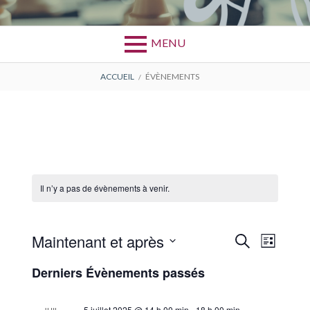
MENU
FIL
ACCUEIL
ÉVÈNEMENTS
D'ARIANE
Il n’y a pas de évènements à venir.
Maintenant et après
R
N
R
L
e
S
i
a
e
c
Derniers Évènements passés
s
é
h
v
t
c
e
l
e
i
r
e
5 juillet 2025 @ 14 h 00 min
-
18 h 00 min
JUIL