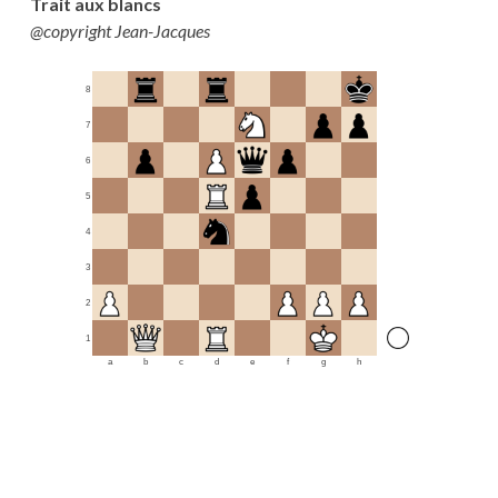
Trait aux blancs
@copyright Jean-Jacques
8
7
6
5
4
3
2
1
a
b
c
d
e
f
g
h