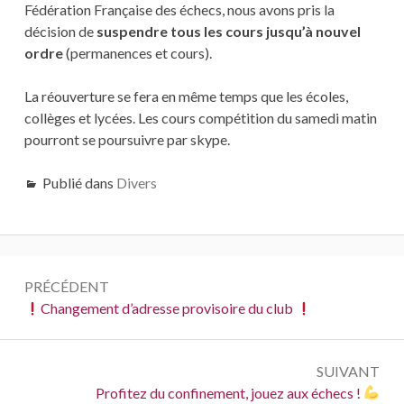
Fédération Française des échecs, nous avons pris la
décision de
suspendre tous les cours jusqu’à nouvel
ordre
(permanences et cours).
La réouverture se fera en même temps que les écoles,
collèges et lycées. Les cours compétition du samedi matin
pourront se poursuivre par skype.
Publié dans
Divers
Navigation
PRÉCÉDENT
de
Précédent :
Changement d’adresse provisoire du club
l’article
SUIVANT
Suivant :
Profitez du confinement, jouez aux échecs !