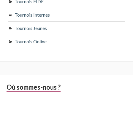
Tournois FIDE
Tournois Internes
Tournois Jeunes
Tournois Online
Colonne
Où sommes-nous ?
latérale
subsidiaire