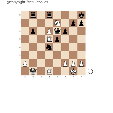
@copyright Jean-Jacques
8
7
6
5
4
3
2
1
a
b
c
d
e
f
g
h