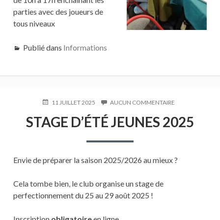
parties avec des joueurs de
tous niveaux
Publié dans
Informations
PUBLIÉ
11 JUILLET 2025
AUCUN COMMENTAIRE
SUR
LE
STAGE
STAGE D’ÉTÉ JEUNES 2025
D’ÉTÉ
JEUNES
2025
Envie de préparer la saison 2025/2026 au mieux ?
Cela tombe bien, le club organise un stage de
perfectionnement du 25 au 29 août 2025 !
Inscription
obligatoire
en ligne
.