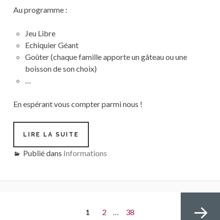
Au programme :
Jeu Libre
Echiquier Géant
Goûter (chaque famille apporte un gâteau ou une
boisson de son choix)
…
En espérant vous compter parmi nous !
LIRE LA SUITE
FÊTE
DU
Publié dans
Informations
CLUB
Navigation
PAGE
1
Page
2
…
Page
38
des