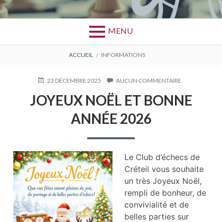
MENU
FIL
ACCUEIL
INFORMATIONS
D'ARIANE
PUBLIÉ
23 DÉCEMBRE 2025
AUCUN COMMENTAIRE
SUR
LE
JOYEUX
JOYEUX NOËL ET BONNE
NOËL
ET
ANNÉE 2026
BONNE
ANNÉE
2026
Le Club d’échecs de
Créteil vous souhaite
un très Joyeux Noël,
rempli
de bonheur, de
convivialité et de
belles parties sur