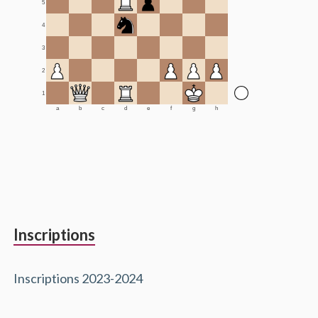
5
4
3
2
1
a
b
c
d
e
f
g
h
Inscriptions
Inscriptions 2023-2024