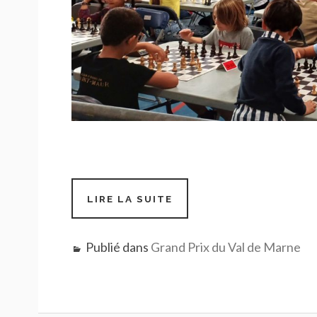
LIRE LA SUITE
GRAND
PRIX
DU
VAL
Publié dans
Grand Prix du Val de Marne
DE
MARNE
–
1
ÈRE