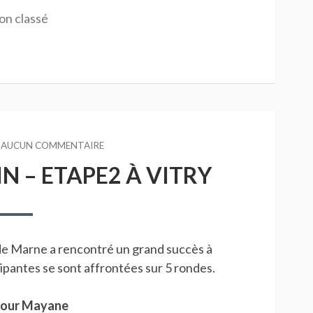
on classé
AUCUN COMMENTAIRE
SUR
GRAND
N – ETAPE2 À VITRY
PRIX
FÉMININ
–
ETAPE2
À
VITRY
de Marne a rencontré un grand succès à
cipantes se sont affrontées sur 5 rondes.
pour Mayane