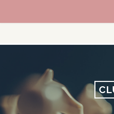
Aller
au
contenu
CL