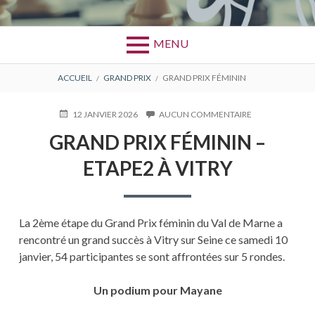
MENU
FIL
ACCUEIL
GRAND PRIX
GRAND PRIX FÉMININ
D'ARIANE
PUBLIÉ
12 JANVIER 2026
AUCUN COMMENTAIRE
SUR
LE
GRAND
GRAND PRIX FÉMININ –
PRIX
FÉMININ
ETAPE2 À VITRY
–
ETAPE2
À
VITRY
La 2ème étape du Grand Prix féminin du Val de Marne a
rencontré un grand succès à Vitry sur Seine ce samedi 10
janvier, 54 participantes se sont affrontées sur 5 rondes.
Un podium pour Mayane