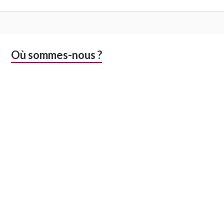
Colonne
Où sommes-nous ?
latérale
subsidiaire