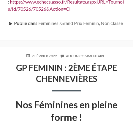
:
https://www.echecs.asso.fr/Resultats.aspxURL=Tournoi
s/Id/70526/70526&Action=Cl
Publié dans
Féminines
,
Grand Prix Féminin
,
Non classé
PUBLIÉ
2 FÉVRIER 2022
AUCUN COMMENTAIRE
SUR
LE
GP
GP FEMININ : 2ÈME ÉTAPE
FEMININ
:
CHENNEVIÈRES
2ÈME
ÉTAPE
CHENNEVIÈRES
Nos Féminines en pleine
forme !