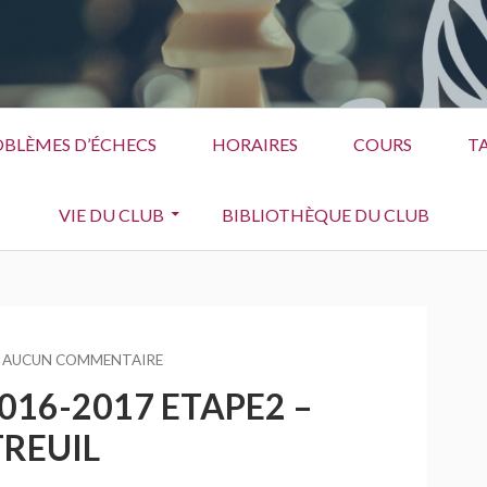
BLÈMES D’ÉCHECS
HORAIRES
COURS
TA
VIE DU CLUB
BIBLIOTHÈQUE DU CLUB
AUCUN COMMENTAIRE
SUR
FESTIVAL
016-2017 ETAPE2 –
JEUNES
2016-
REUIL
2017
ETAPE2