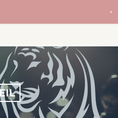
+
EIL