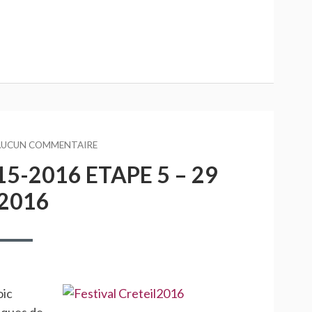
AUCUN COMMENTAIRE
SUR
FESTIVAL
5-2016 ETAPE 5 – 29
JEUNES
2015-
2016
2016
ETAPE
5
–
29
MAI
2016
oic