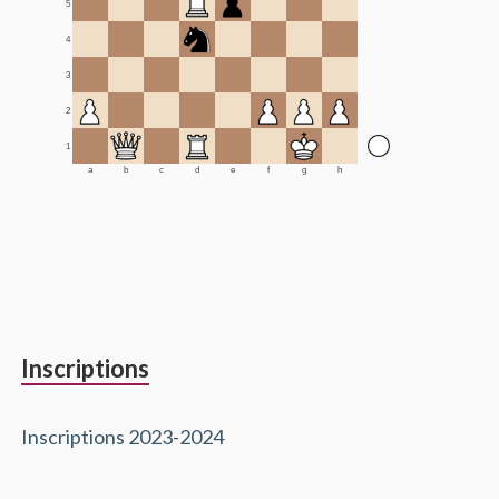
5
4
3
2
1
a
b
c
d
e
f
g
h
Inscriptions
Inscriptions 2023-2024