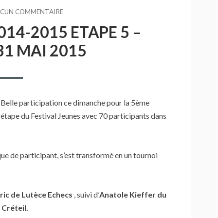
CUN COMMENTAIRE
SUR
FESTIVAL
014-2015 ETAPE 5 –
JEUNES
2014-
31 MAI 2015
2015
ETAPE
5
–
CRETEIL
LE
Belle participation ce dimanche pour la 5ème
31
étape du Festival Jeunes avec 70 participants dans
MAI
2015
e de participant, s’est transformé en un tournoi
ric de Lutèce Echecs
, suivi d’
Anatole Kieffer du
Créteil.