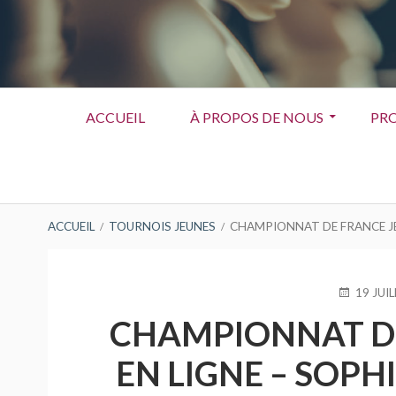
Menu
ACCUEIL
À PROPOS DE NOUS
PRO
principal
FIL
ACCUEIL
TOURNOIS JEUNES
CHAMPIONNAT DE FRANCE JE
D'ARIANE
PUBLIÉ
19 JUI
LE
CHAMPIONNAT DE
EN LIGNE – SOPH