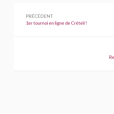
Navigation
de
PRÉCÉDENT
Précédent :
1er tournoi en ligne de Créteil !
l’article
Su
Re