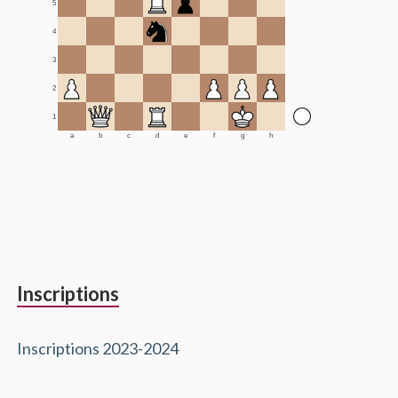
5
4
3
2
1
a
b
c
d
e
f
g
h
Inscriptions
Inscriptions 2023-2024