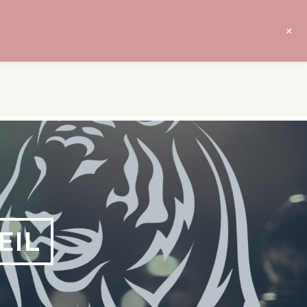
+
EIL