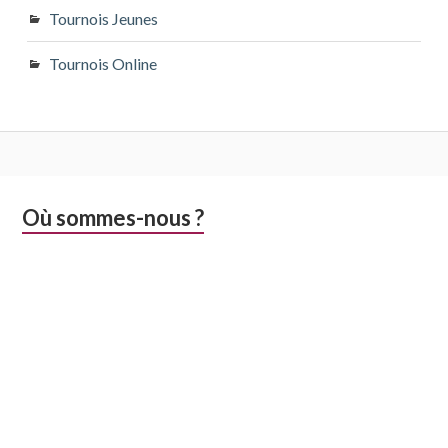
Tournois Jeunes
Tournois Online
Colonne
Où sommes-nous ?
latérale
subsidiaire