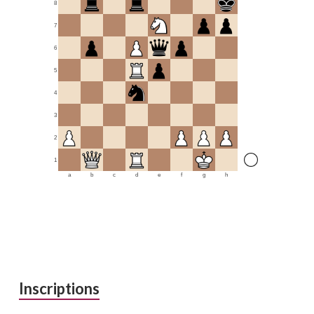
8
7
6
5
4
3
2
1
a
b
c
d
e
f
g
h
Inscriptions