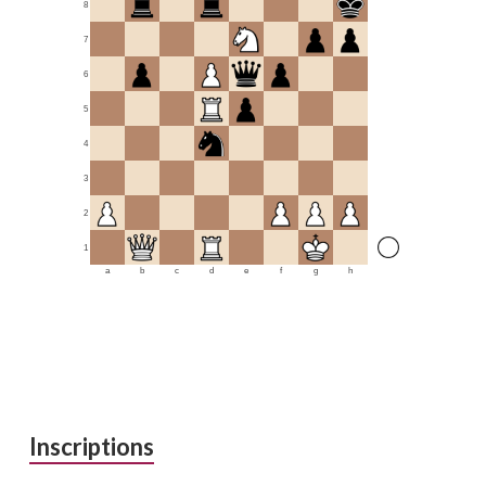
8
7
6
5
4
3
2
1
a
b
c
d
e
f
g
h
Inscriptions