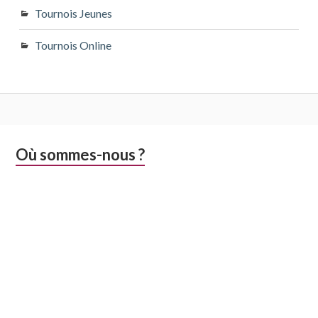
Tournois Jeunes
Tournois Online
Colonne
Où sommes-nous ?
latérale
subsidiaire