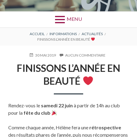
MENU
FIL
ACCUEIL
INFORMATIONS
ACTUALITÉS
FINISSONS L’ANNÉE EN BEAUTÉ
D'ARIANE
PUBLIÉ
30 MAI 2019
AUCUN COMMENTAIRE
SUR
LE
FINISSONS
FINISSONS L’ANNÉE EN
L’ANNÉE
EN
BEAUTÉ
BEAUTÉ
Rendez-vous le
samedi 22 juin
à partir de 14h au club
pour la
fête du club
Comme chaque année, Hélène fera une
rétrospective
des résultats phares de l’année, puis nous récompenserons