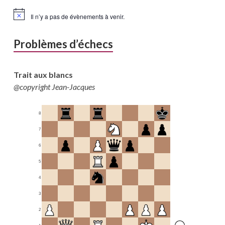
Il n’y a pas de évènements à venir.
Problèmes d’échecs
Trait aux blancs
@copyright Jean-Jacques
8
7
6
5
4
3
2