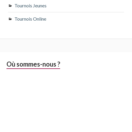
Tournois Jeunes
Tournois Online
Colonne
Où sommes-nous ?
latérale
subsidiaire