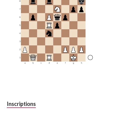
8
7
6
5
4
3
2
1
a
b
c
d
e
f
g
h
Inscriptions