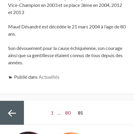
Vice-Champion en 2003 et se place 3ème en 2004, 2012
et 2013
Maud Désandré est décédée le 21 mars 2004 à l’age de 80
ans.
Son dévouement pour la cause échiquéenne, son courage
ainsi que sa gentillesse étaient connus de tous depuis des
années.
Publié dans
Actualités
Navigation
Page
1
…
Page
80
PAGE
81
des
articles