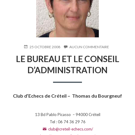
PUBLIÉ
25 OCTOBRE 2008
AUCUN COMMENTAIRE
SUR
LE
LE
LE BUREAU ET LE CONSEIL
BUREAU
ET
D’ADMINISTRATION
LE
CONSEIL
D’ADMINISTRA
Club d’Echecs de Créteil – Thomas du Bourgneuf
13 Bd Pablo Picasso – 94000 Créteil
Tel : 06 74 36 29 76
club@creteil-echecs.com/