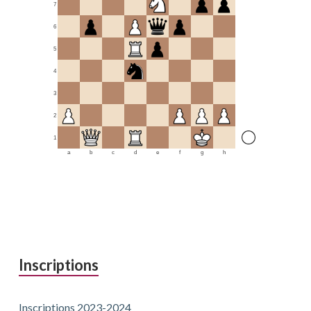
7
6
5
4
3
2
1
a
b
c
d
e
f
g
h
Inscriptions
Inscriptions 2023-2024