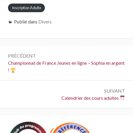
Inscription Adulte
Publié dans
Divers
Navigation
PRÉCÉDENT
de
Précédent :
Championnat de France Jeunes en ligne – Sophia en argent
!
l’article
SUIVANT
Suivant :
Calendrier des cours adultes