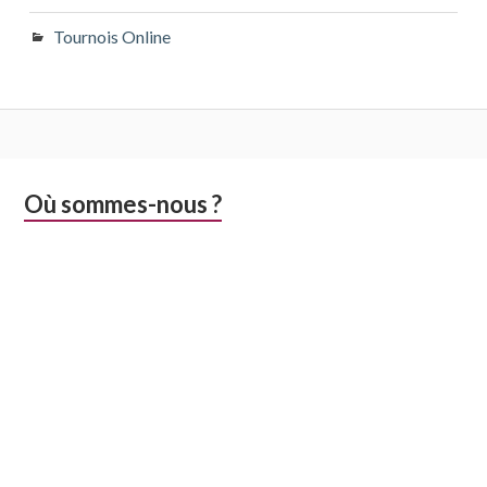
Tournois Online
Colonne
Où sommes-nous ?
latérale
subsidiaire