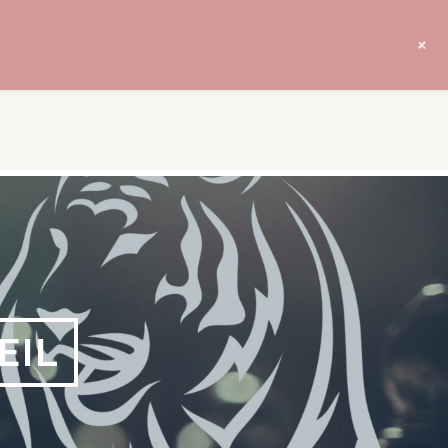
+
EIL