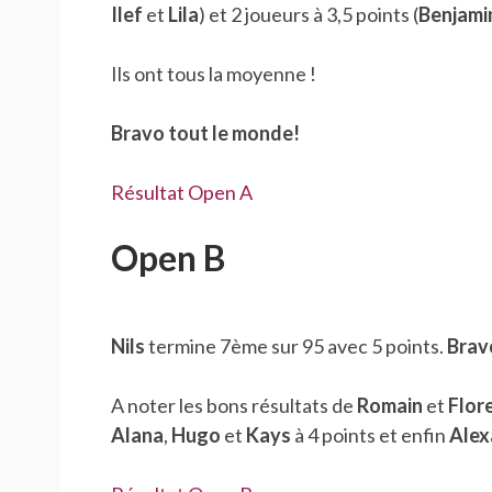
Ilef
et
Lila
) et 2 joueurs à 3,5 points (
Benjami
Ils ont tous la moyenne !
Bravo tout le monde!
Résultat Open A
Open B
Nils
termine 7ème sur 95 avec 5 points.
Brav
A noter les bons résultats de
Romain
et
Flor
Alana
,
Hugo
et
Kays
à 4 points et enfin
Alex