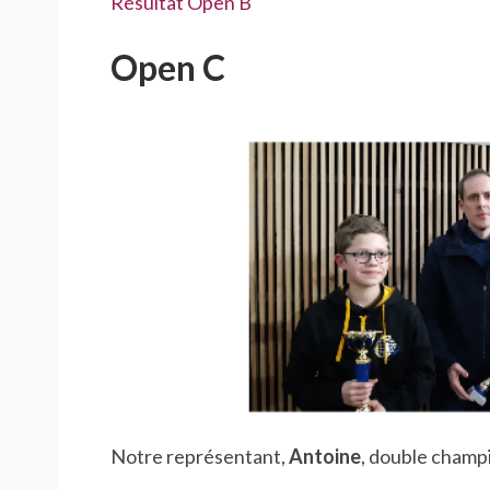
Résultat Open B
Open C
Notre représentant,
Antoine
, double champi