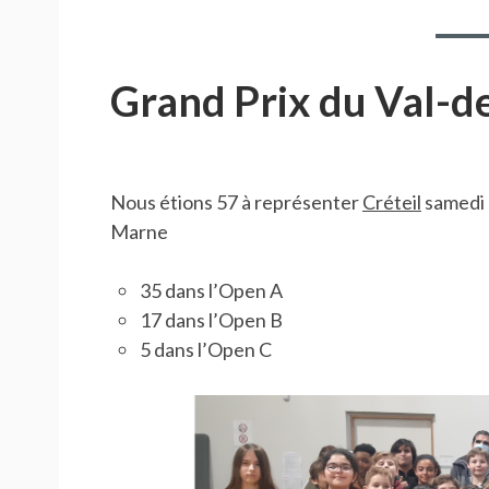
Grand Prix du Val-
Nous étions 57 à représenter
Créteil
samedi 
Marne
35 dans l’Open A
17 dans l’Open B
5 dans l’Open C