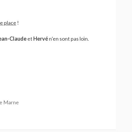
e place
!
ean-Claude
et
Hervé
n’en sont pas loin.
de Marne