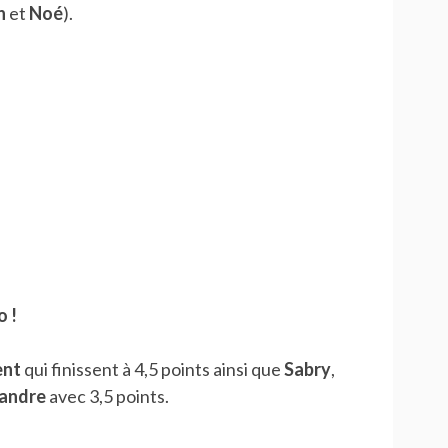
n
et
Noé
).
o !
ent
qui finissent à 4,5 points ainsi que
Sabry
,
andre
avec 3,5 points.