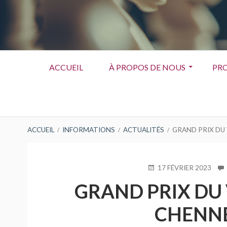
Menu
ACCUEIL
À PROPOS DE NOUS
PRO
principal
FIL
ACCUEIL
INFORMATIONS
ACTUALITÉS
GRAND PRIX DU 
D'ARIANE
PUBLIÉ
17 FÉVRIER 2023
LE
GRAND PRIX DU 
CHENNE