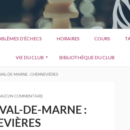
BLÈMES D’ÉCHECS
HORAIRES
COURS
TA
VIE DU CLUB
BIBLIOTHÈQUE DU CLUB
VAL-DE-MARNE : CHENNEVIÈRES
AUCUN COMMENTAIRE
SUR
GRAND
VAL-DE-MARNE :
PRIX
DU
VIÈRES
VAL-
DE-