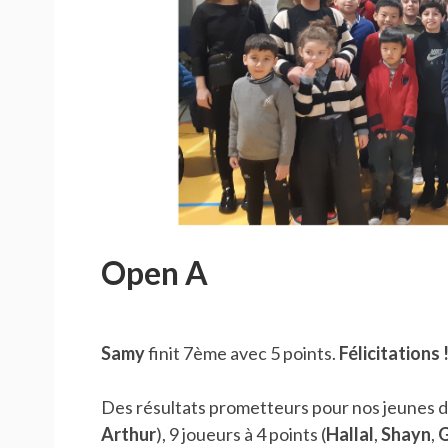
Open A
Samy
finit 7ème avec 5 points.
Félicitations 
Des résultats prometteurs pour nos jeunes dé
Arthur
), 9 joueurs à 4 points (
Hallal
,
Shayn
,
G