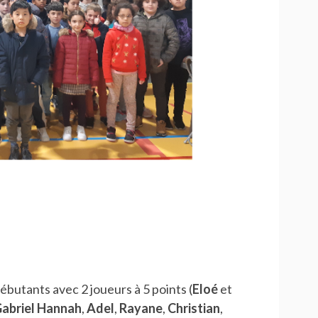
!
butants avec 2 joueurs à 5 points (
Eloé
et
abriel Hannah
,
Adel
,
Rayane
,
Christian
,