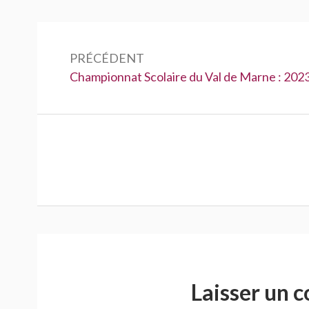
Navigation
de
PRÉCÉDENT
Précédent :
Championnat Scolaire du Val de Marne : 202
l’article
Laisser un 