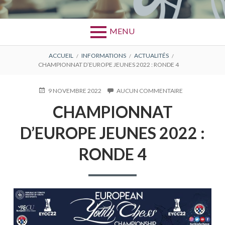
MENU
FIL
ACCUEIL
INFORMATIONS
ACTUALITÉS
CHAMPIONNAT D’EUROPE JEUNES 2022 : RONDE 4
D'ARIANE
PUBLIÉ
9 NOVEMBRE 2022
AUCUN COMMENTAIRE
SUR
LE
CHAMPIONNA
CHAMPIONNAT
D’EUROPE
JEUNES
D’EUROPE JEUNES 2022 :
2022
:
RONDE
RONDE 4
4