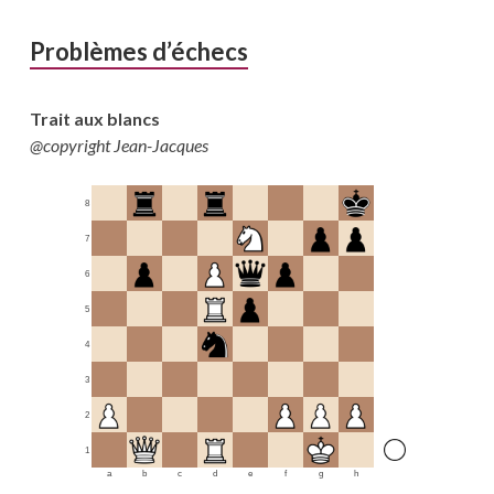
Problèmes d’échecs
Trait aux blancs
@copyright Jean-Jacques
8
7
6
5
4
3
2
1
a
b
c
d
e
f
g
h