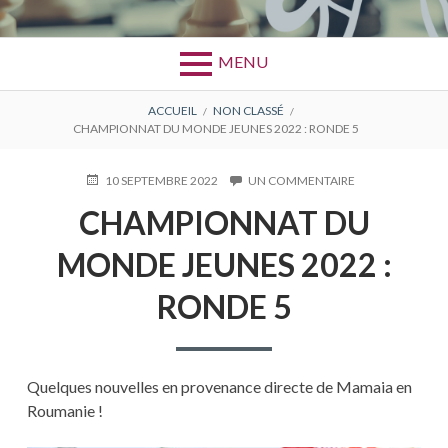
MENU
FIL
ACCUEIL
NON CLASSÉ
CHAMPIONNAT DU MONDE JEUNES 2022 : RONDE 5
D'ARIANE
PUBLIÉ
10 SEPTEMBRE 2022
UN COMMENTAIRE
SUR
LE
CHAMPIONNAT
CHAMPIONNAT DU
DU
MONDE
MONDE JEUNES 2022 :
JEUNES
2022
:
RONDE 5
RONDE
5
Quelques nouvelles en provenance directe de Mamaia en
Roumanie !