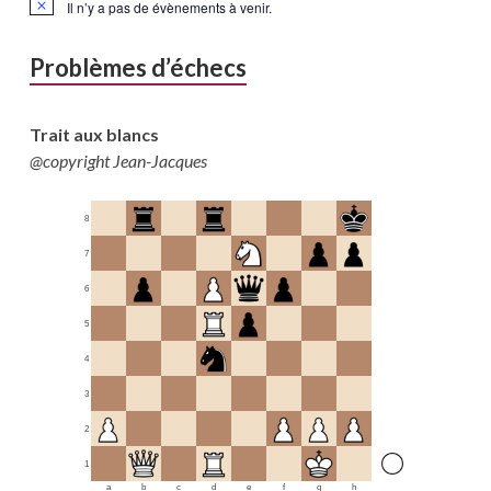
Il n’y a pas de évènements à venir.
Problèmes d’échecs
Trait aux blancs
@copyright Jean-Jacques
8
7
6
5
4
3
2
1
a
b
c
d
e
f
g
h