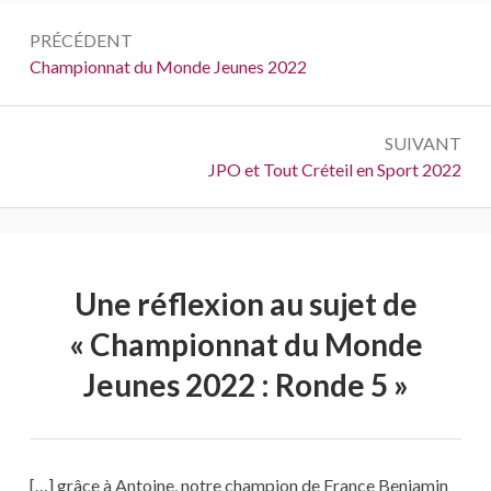
Navigation
PRÉCÉDENT
de
Précédent :
Championnat du Monde Jeunes 2022
l’article
SUIVANT
Suivant :
JPO et Tout Créteil en Sport 2022
Une réflexion au sujet de
«
Championnat du Monde
Jeunes 2022 : Ronde 5
»
[…] grâce à Antoine, notre champion de France Benjamin