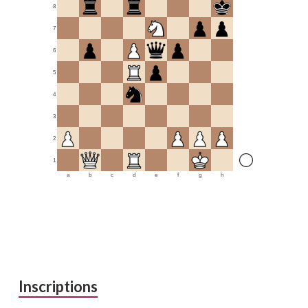
8
7
6
5
4
3
2
1
a
b
c
d
e
f
g
h
Inscriptions