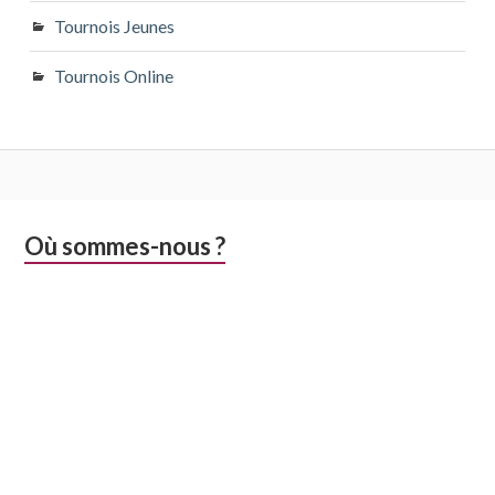
Tournois Jeunes
Tournois Online
Colonne
Où sommes-nous ?
latérale
subsidiaire