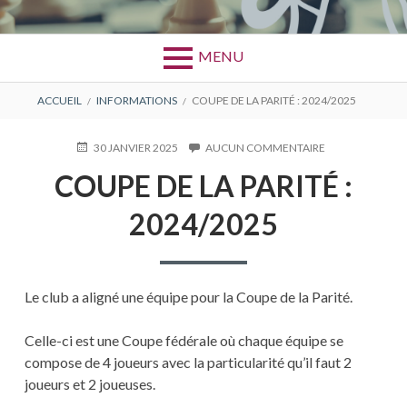
MENU
FIL
ACCUEIL
INFORMATIONS
COUPE DE LA PARITÉ : 2024/2025
D'ARIANE
PUBLIÉ
30 JANVIER 2025
AUCUN COMMENTAIRE
SUR
LE
COUPE
COUPE DE LA PARITÉ :
DE
LA
2024/2025
PARITÉ
:
2024/2025
Le club a aligné une équipe pour la Coupe de la Parité.
Celle-ci est une Coupe fédérale où chaque équipe se
compose de 4 joueurs avec la particularité qu’il faut 2
joueurs et 2 joueuses.