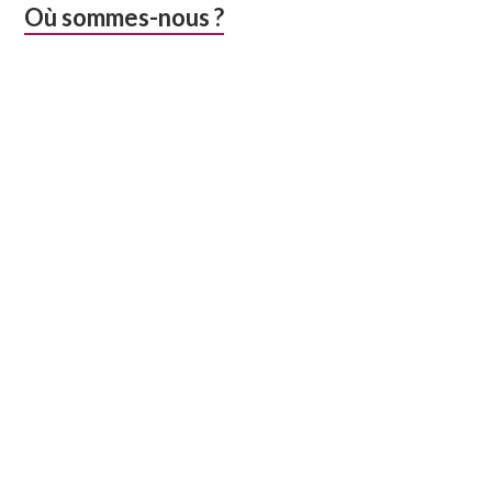
Colonne
Où sommes-nous ?
latérale
subsidiaire