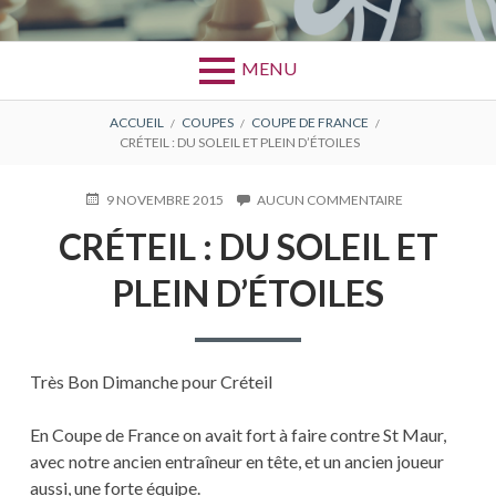
MENU
FIL
ACCUEIL
COUPES
COUPE DE FRANCE
CRÉTEIL : DU SOLEIL ET PLEIN D’ÉTOILES
D'ARIANE
PUBLIÉ
9 NOVEMBRE 2015
AUCUN COMMENTAIRE
SUR
LE
CRÉTEIL
CRÉTEIL : DU SOLEIL ET
:
DU
PLEIN D’ÉTOILES
SOLEIL
ET
PLEIN
D’ÉTOILES
Très Bon Dimanche pour Créteil
En Coupe de France on avait fort à faire contre St Maur,
avec notre ancien entraîneur en tête, et un ancien joueur
aussi, une forte équipe.