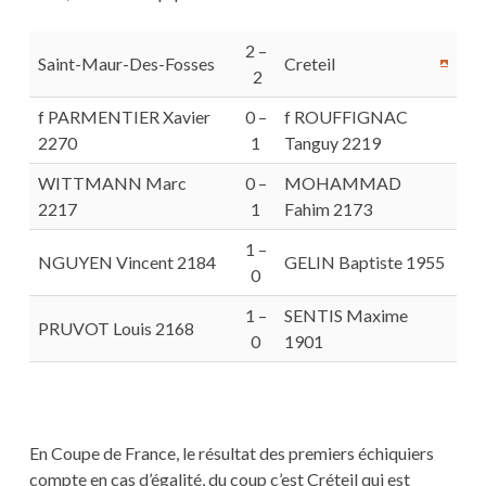
2 –
Saint-Maur-Des-Fosses
Creteil
2
f PARMENTIER Xavier
0 –
f ROUFFIGNAC
2270
1
Tanguy 2219
WITTMANN Marc
0 –
MOHAMMAD
2217
1
Fahim 2173
1 –
NGUYEN Vincent 2184
GELIN Baptiste 1955
0
1 –
SENTIS Maxime
PRUVOT Louis 2168
0
1901
En Coupe de France, le résultat des premiers échiquiers
compte en cas d’égalité, du coup c’est Créteil qui est