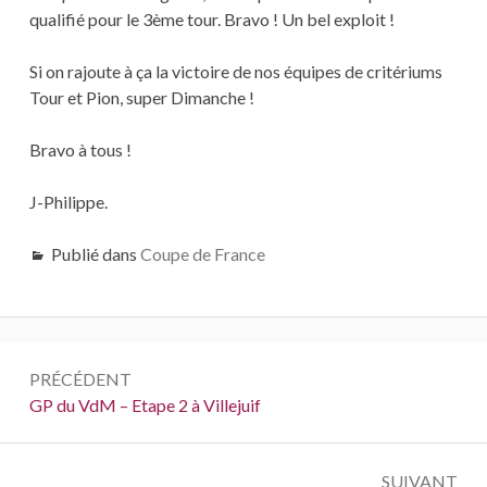
qualifié pour le 3ème tour. Bravo ! Un bel exploit !
Si on rajoute à ça la victoire de nos équipes de critériums
Tour et Pion, super Dimanche !
Bravo à tous !
J-Philippe.
Publié dans
Coupe de France
Navigation
PRÉCÉDENT
de
Précédent :
GP du VdM – Etape 2 à Villejuif
l’article
SUIVANT