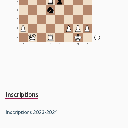
5
4
3
2
1
a
b
c
d
e
f
g
h
Inscriptions
Inscriptions 2023-2024