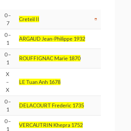
0 –
Creteil II
7
0 –
ARGAUD Jean-Philippe 1932
1
0 –
ROUFFIGNAC Marie 1870
1
X
–
LE Tuan Anh 1678
X
0 –
DELACOURT Frederic 1735
1
0 –
VERCAUTRIN Khepra 1752
1