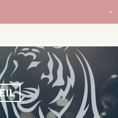
+
EIL