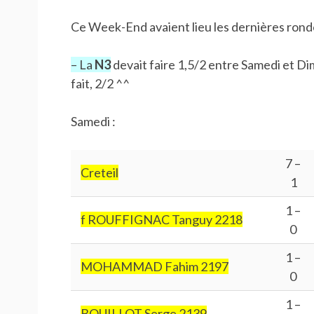
Ce Week-End avaient lieu les dernières rond
– La
N3
devait faire 1,5/2 entre Samedi et D
fait, 2/2 ^^
Samedi :
7 –
Creteil
1
1 –
f ROUFFIGNAC Tanguy 2218
0
1 –
MOHAMMAD Fahim 2197
0
1 –
BOUILLOT Serge 2139