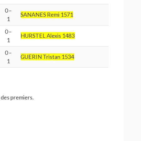
0 –
SANANES Remi 1571
1
0 –
HURSTEL Alexis 1483
1
0 –
GUERIN Tristan 1534
1
 des premiers.