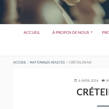
Menu
ACCUEIL
À PROPOS DE NOUS
PRO
principal
FIL
ACCUEIL
NATIONALES ADULTES
CRÉTEIL EN N2
D'ARIANE
PUBLIÉ
6 AVRIL 2016
A
LE
CRÉTEI