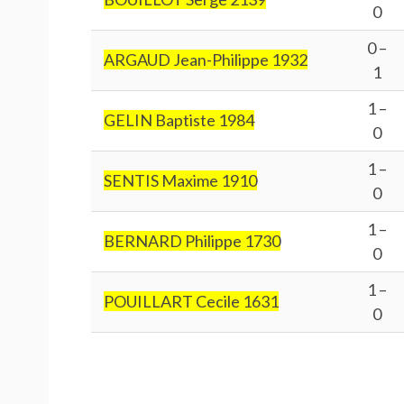
0
0 –
ARGAUD Jean-Philippe 1932
1
1 –
GELIN Baptiste 1984
0
1 –
SENTIS Maxime 1910
0
1 –
BERNARD Philippe 1730
0
1 –
POUILLART Cecile 1631
0