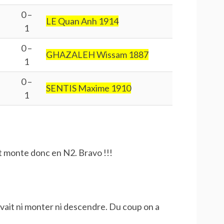
0 –
LE Quan Anh 1914
1
0 –
GHAZALEH Wissam 1887
1
0 –
SENTIS Maxime 1910
1
et monte donc en N2. Bravo !!!
ouvait ni monter ni descendre. Du coup on a