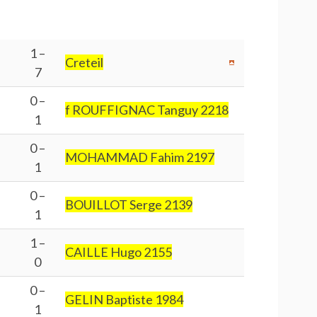
1 –
Creteil
7
0 –
f ROUFFIGNAC Tanguy 2218
1
0 –
MOHAMMAD Fahim 2197
1
0 –
BOUILLOT Serge 2139
1
1 –
CAILLE Hugo 2155
0
0 –
GELIN Baptiste 1984
1