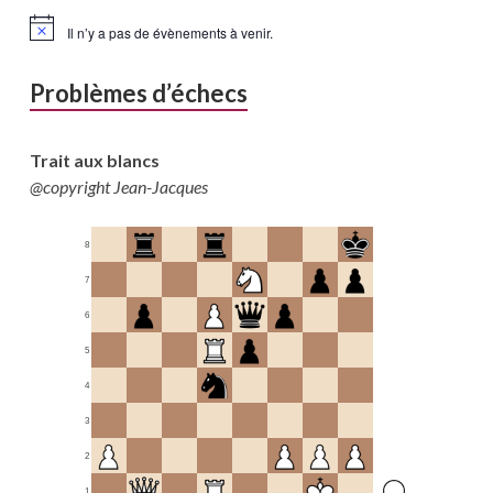
Il n’y a pas de évènements à venir.
Problèmes d’échecs
Trait aux blancs
@copyright Jean-Jacques
8
7
6
5
4
3
2
1