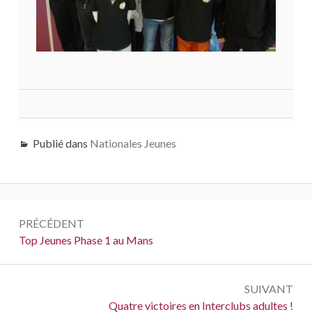
Publié dans
Nationales Jeunes
Navigation
PRÉCÉDENT
de
Précédent :
Top Jeunes Phase 1 au Mans
l’article
SUIVANT
Suivant :
Quatre victoires en Interclubs adultes !