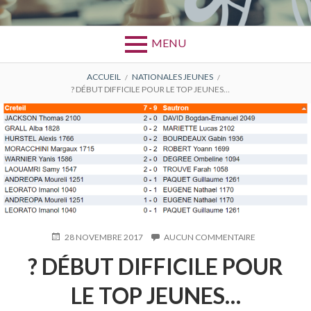
MENU
FIL
ACCUEIL
NATIONALES JEUNES
? DÉBUT DIFFICILE POUR LE TOP JEUNES…
D'ARIANE
PUBLIÉ
28 NOVEMBRE 2017
AUCUN COMMENTAIRE
SUR
LE
?
? DÉBUT DIFFICILE POUR
DÉBUT
DIFFICILE
LE TOP JEUNES…
POUR
LE