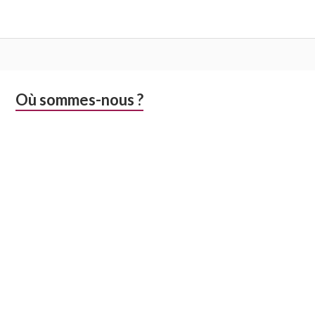
Colonne
Où sommes-nous ?
latérale
subsidiaire