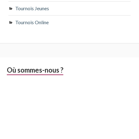
Tournois Jeunes
Tournois Online
Colonne
Où sommes-nous ?
latérale
subsidiaire