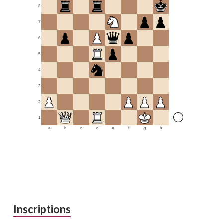
8
7
6
5
4
3
2
1
a
b
c
d
e
f
g
h
Inscriptions