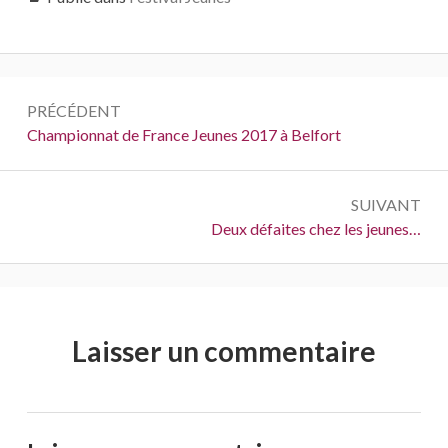
Navigation
PRÉCÉDENT
de
Précédent :
Championnat de France Jeunes 2017 à Belfort
l’article
SUIVANT
Suivant :
Deux défaites chez les jeunes…
Laisser un commentaire