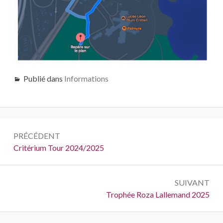
Publié dans
Informations
Navigation
PRÉCÉDENT
de
Précédent :
Critérium Tour 2024/2025
l’article
SUIVANT
Suivant :
Trophée Roza Lallemand 2025