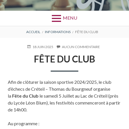
MENU
FIL
ACCUEIL
INFORMATIONS
FÊTE DU CLUB
D'ARIANE
PUBLIÉ
18 JUIN 2025
AUCUN COMMENTAIRE
SUR
LE
FÊTE
FÊTE DU CLUB
DU
CLUB
Afin de clôturer la saison sportive 2024/2025, le club
d’échecs de Créteil – Thomas du Bourgneuf organise
la
Fête du Club
le samedi 5 Juillet au Lac de Créteil (près
du Lycée Léon Blum), les festivités commenceront à partir
de 14h00.
Au programme :