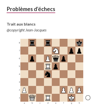
Problèmes d’échecs
Trait aux blancs
@copyright Jean-Jacques
8
7
6
5
4
3
2
1
a
b
c
d
e
f
g
h