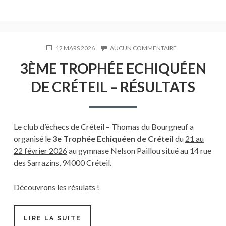
PUBLIÉ
12 MARS 2026
AUCUN COMMENTAIRE
SUR
LE
3ÈME
3ÈME TROPHÉE ECHIQUÉEN
TROPHÉE
ECHIQUÉEN
DE CRÉTEIL – RÉSULTATS
DE
CRÉTEIL
–
RÉSULTATS
Le club d’échecs de Créteil – Thomas du Bourgneuf a
organisé le
3e Trophée Echiquéen de Créteil
du
21 au
22 février 2026
au gymnase Nelson Paillou situé au 14 rue
des Sarrazins, 94000 Créteil.
Découvrons les résulats !
LIRE LA SUITE
3ÈME