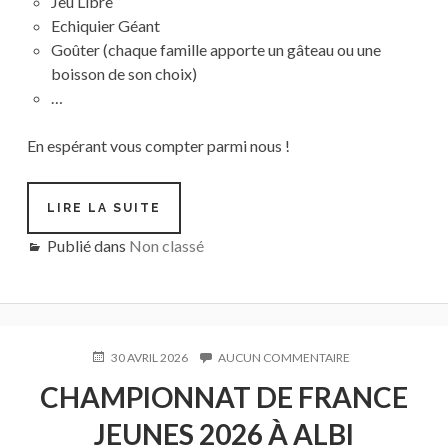
Jeu Libre
Echiquier Géant
Goûter (chaque famille apporte un gâteau ou une
boisson de son choix)
…
En espérant vous compter parmi nous !
LIRE LA SUITE
FÊTE
DU
Publié dans
Non classé
CLUB
:
2026
PUBLIÉ
30 AVRIL 2026
AUCUN COMMENTAIRE
SUR
LE
CHAMPIONNAT
CHAMPIONNAT DE FRANCE
DE
FRANCE
JEUNES 2026 À ALBI
JEUNES
2026