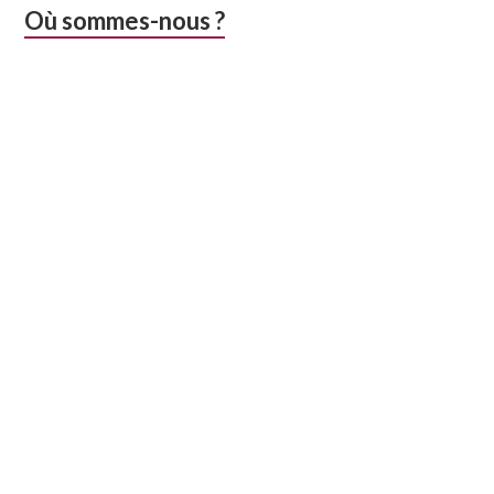
Colonne
Où sommes-nous ?
latérale
subsidiaire