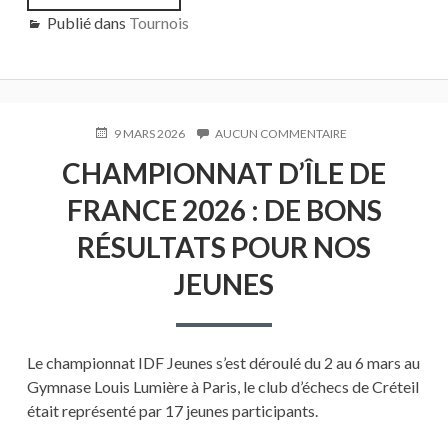
TROPHÉE
Publié dans
Tournois
ECHIQUÉEN
DE
CRÉTEIL
–
RÉSULTATS
PUBLIÉ
9 MARS 2026
AUCUN COMMENTAIRE
SUR
LE
CHAMPIONNAT
CHAMPIONNAT D’ÎLE DE
D’ÎLE
DE
FRANCE 2026 : DE BONS
FRANCE
2026
RÉSULTATS POUR NOS
:
DE
JEUNES
BONS
RÉSULTATS
POUR
NOS
JEUNES
Le championnat IDF Jeunes s’est déroulé du 2 au 6 mars au
Gymnase Louis Lumière à Paris, le club d’échecs de Créteil
était représenté par 17 jeunes participants.