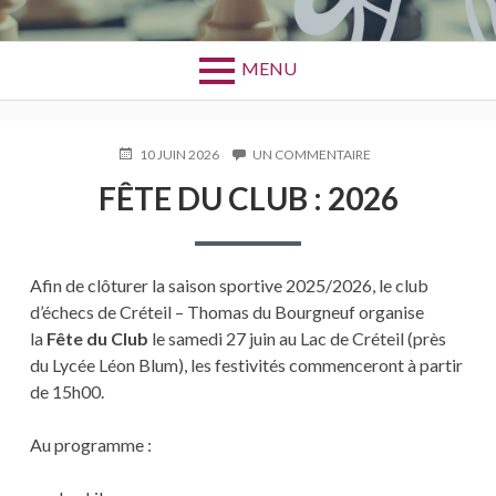
MENU
PUBLIÉ
10 JUIN 2026
UN COMMENTAIRE
SUR
LE
FÊTE
FÊTE DU CLUB : 2026
DU
CLUB
:
2026
Afin de clôturer la saison sportive 2025/2026, le club
d’échecs de Créteil – Thomas du Bourgneuf organise
la
Fête du Club
le samedi 27 juin au Lac de Créteil (près
du Lycée Léon Blum), les festivités commenceront à partir
de 15h00.
Au programme :