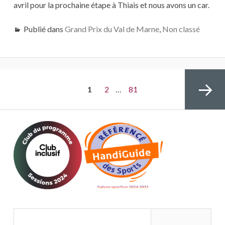
avril pour la prochaine étape à Thiais et nous avons un car.
Publié dans
Grand Prix du Val de Marne
,
Non classé
Navigation
PAGE
1
Page
2
…
Page
81
des
articles
Page
suivante
Rechercher :