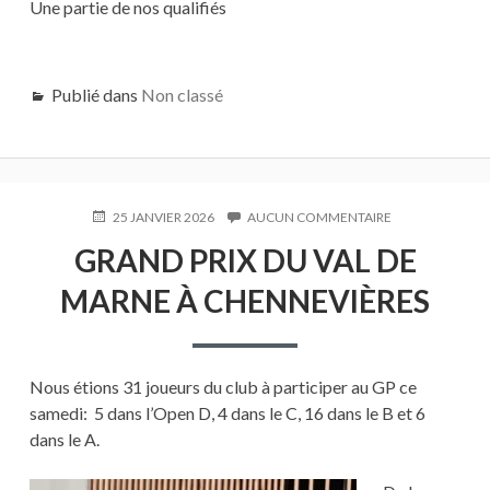
Une partie de nos qualifiés
Publié dans
Non classé
PUBLIÉ
25 JANVIER 2026
AUCUN COMMENTAIRE
SUR
LE
GRAND
GRAND PRIX DU VAL DE
PRIX
DU
MARNE À CHENNEVIÈRES
VAL
DE
MARNE
À
CHENNEVIÈRES
Nous étions 31 joueurs du club à participer au GP ce
samedi: 5 dans l’Open D, 4 dans le C, 16 dans le B et 6
dans le A.