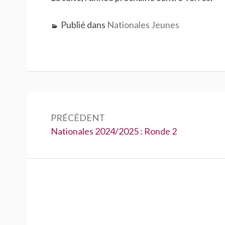
Publié dans
Nationales Jeunes
Navigation
de
PRÉCÉDENT
Précédent :
Nationales 2024/2025 : Ronde 2
l’article