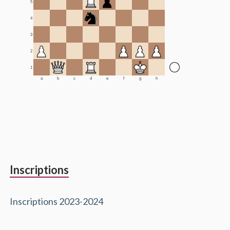
5
4
3
2
1
a
b
c
d
e
f
g
h
Inscriptions
Inscriptions 2023-2024