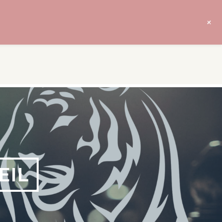
+
EIL