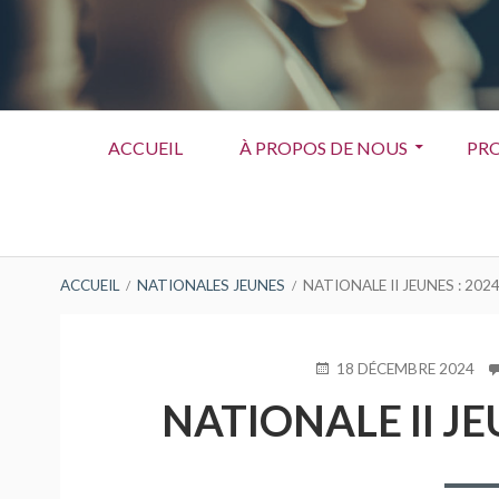
Menu
ACCUEIL
À PROPOS DE NOUS
PRO
principal
FIL
ACCUEIL
NATIONALES JEUNES
NATIONALE II JEUNES : 202
D'ARIANE
PUBLIÉ
18 DÉCEMBRE 2024
LE
NATIONALE II JE