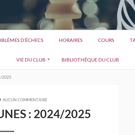
BLÈMES D’ÉCHECS
HORAIRES
COURS
TA
VIE DU CLUB
BIBLIOTHÈQUE DU CLUB
4/2025
AUCUN COMMENTAIRE
SUR
NATIONALE
UNES : 2024/2025
II
JEUNES
:
2024/2025