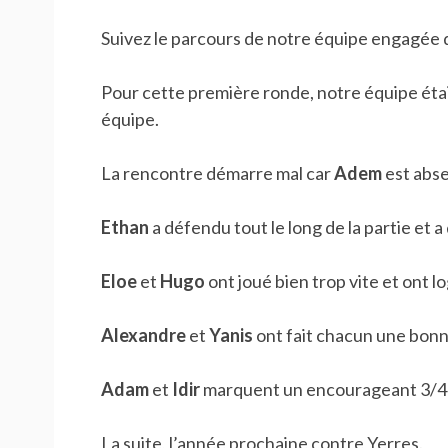
Suivez le parcours de notre équipe engagée d
Pour cette première ronde, notre équipe éta
équipe.
La rencontre démarre mal car
Adem
est abse
Ethan
a défendu tout le long de la partie et a 
Eloe
et
Hugo
ont joué bien trop vite et ont 
Alexandre
et
Yanis
ont fait chacun une bonne
Adam
et
Idir
marquent un encourageant 3/4 
La suite, l’année prochaine contre Yerres.