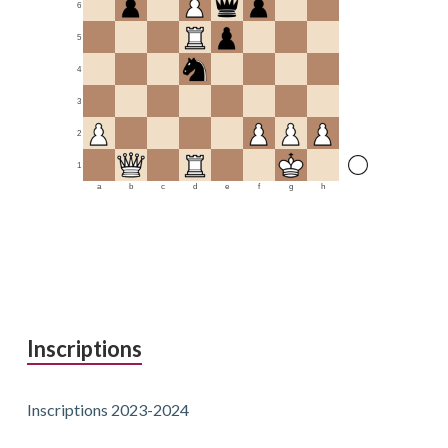
6
5
4
3
2
1
a
b
c
d
e
f
g
h
Inscriptions
Inscriptions 2023-2024