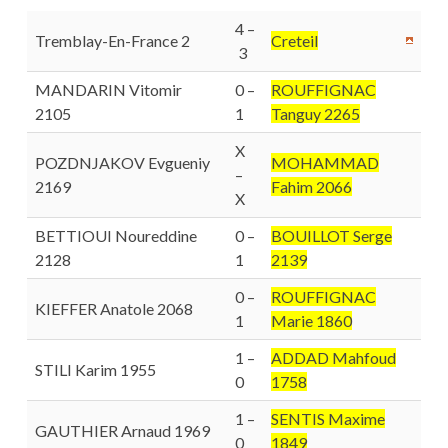
4 –
Tremblay-En-France 2
Creteil
3
MANDARIN Vitomir
0 –
ROUFFIGNAC
2105
1
Tanguy 2265
X
POZDNJAKOV Evgueniy
MOHAMMAD
–
2169
Fahim 2066
X
BETTIOUI Noureddine
0 –
BOUILLOT Serge
2128
1
2139
0 –
ROUFFIGNAC
KIEFFER Anatole 2068
1
Marie 1860
1 –
ADDAD Mahfoud
STILI Karim 1955
0
1758
1 –
SENTIS Maxime
GAUTHIER Arnaud 1969
0
1849