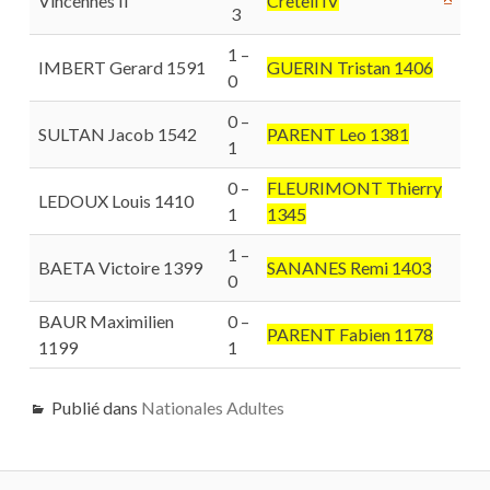
Vincennes II
Creteil IV
3
1 –
IMBERT Gerard 1591
GUERIN Tristan 1406
0
0 –
SULTAN Jacob 1542
PARENT Leo 1381
1
0 –
FLEURIMONT Thierry
LEDOUX Louis 1410
1
1345
1 –
BAETA Victoire 1399
SANANES Remi 1403
0
BAUR Maximilien
0 –
PARENT Fabien 1178
1199
1
Publié dans
Nationales Adultes