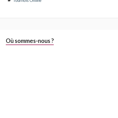
Tournois Online
Colonne
Où sommes-nous ?
latérale
subsidiaire