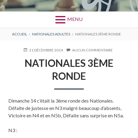
MENU
FIL
ACCUEIL
NATIONALES ADULTES
NATIONALES 3ÈME RONDE
D'ARIANE
PUBLIÉ
21 DÉCEMBRE 2014
AUCUN COMMENTAIRE
SUR
LE
NATIONALES
NATIONALES 3ÈME
3ÈME
RONDE
RONDE
Dimanche 14 c’était la 3ème ronde des Nationales.
Défaite de justesse en N3 malgré beaucoup d’absents,
Victoire en N4 et en N5b, Défaite sans surprise en N5a.
N3 :