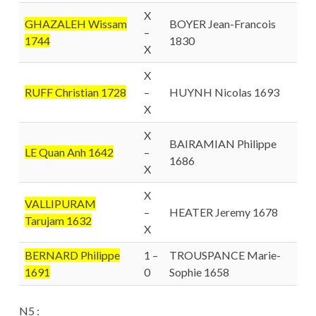
X
GHAZALEH Wissam
BOYER Jean-Francois
–
1744
1830
X
X
RUFF Christian 1728
–
HUYNH Nicolas 1693
X
X
BAIRAMIAN Philippe
LE Quan Anh 1642
–
1686
X
X
VALLIPURAM
–
HEATER Jeremy 1678
Tarujam 1632
X
BERNARD Philippe
1 –
TROUSPANCE Marie-
1691
0
Sophie 1658
N5 :