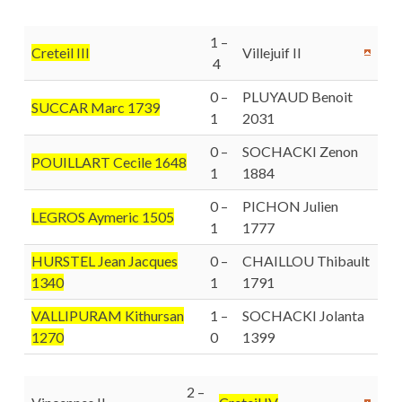
1 –
Creteil III
Villejuif II
4
0 –
PLUYAUD Benoit
SUCCAR Marc 1739
1
2031
0 –
SOCHACKI Zenon
POUILLART Cecile 1648
1
1884
0 –
PICHON Julien
LEGROS Aymeric 1505
1
1777
HURSTEL Jean Jacques
0 –
CHAILLOU Thibault
1340
1
1791
VALLIPURAM Kithursan
1 –
SOCHACKI Jolanta
1270
0
1399
2 –