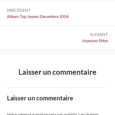
Navigation
PRÉCÉDENT
de
Précédent :
Album Top Jeunes Decembre 2014
l’article
SUIVANT
Suivant :
Joyeuses Fêtes
Laisser un commentaire
Laisser un commentaire
Votre adresse e-mail ne sera pas publiée.
Les champs