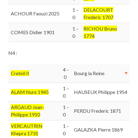
1 –
DELACOURT
ACHOUR Faouzi 2025
0
Frederic 1707
1 –
RICHOU Bruno
COMES Didier 1901
0
1774
N4 :
4 –
Creteil II
Bourg la Reine
0
1 –
ALAM Nure 1945
HAUSEUX Philippe 1954
0
ARGAUD Jean-
1 –
PERDU Frederic 1871
Philippe 1910
0
VERCAUTRIN
1 –
GALAZKA Pierre 1869
Khepra 1731
0