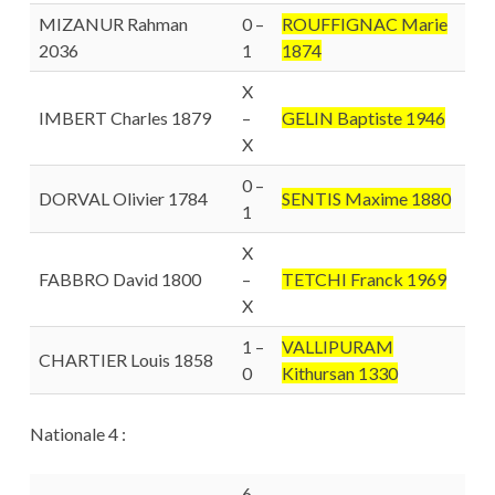
MIZANUR Rahman
0 –
ROUFFIGNAC Marie
2036
1
1874
X
IMBERT Charles 1879
–
GELIN Baptiste 1946
X
0 –
DORVAL Olivier 1784
SENTIS Maxime 1880
1
X
FABBRO David 1800
–
TETCHI Franck 1969
X
1 –
VALLIPURAM
CHARTIER Louis 1858
0
Kithursan 1330
Nationale 4 :
6 –