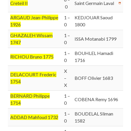
Creteil II
Saint Germain Laval
0
ARGAUD Jean-Philippe
1 –
KEDJOUAR Saoud
1926
0
1800
GHAZALEH Wissam
1 –
ISSA Motanabi 1799
1747
0
1 –
BOUHLEL Hamadi
RICHOU Bruno 1775
0
1716
X
DELACOURT Frederic
–
BOFF Olivier 1683
1754
X
BERNARD Philippe
1 –
COBENA Remy 1696
1714
0
1 –
BOUDELAL Sliman
ADDAD Mahfoud 1732
0
1582