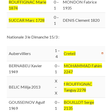
ROUFFIGNAC Marie
0 –
MONDON Fabrice
1874
1
1935
0 –
SUCCAR Marc 1728
DENIS Clement 1820
1
Nationale 3 le Dimanche 15/3 :
1 –
Aubervilliers
Creteil
4
BERNABEU Xavier
0 –
MOHAMMAD Fahim
1949
1
2247
X
f ROUFFIGNAC
BELIC Milija 2013
–
Tanguy 2278
X
GOUSSEINOV Aguif
0 –
BOUILLOT Serge
1969
1
2135