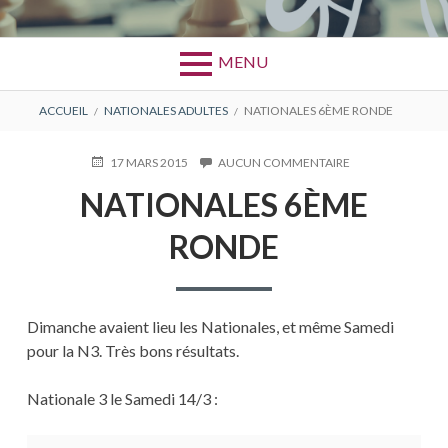
MENU
FIL
ACCUEIL
NATIONALES ADULTES
NATIONALES 6ÈME RONDE
D'ARIANE
PUBLIÉ
17 MARS 2015
AUCUN COMMENTAIRE
SUR
LE
NATIONALES
NATIONALES 6ÈME
6ÈME
RONDE
RONDE
Dimanche avaient lieu les Nationales, et même Samedi
pour la N3. Très bons résultats.
Nationale 3 le Samedi 14/3 :