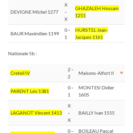
X
GHAZALEH Hossam
DEVIGNE Michel 1277
–
1211
X
0 –
HURSTEL Jean-
BAUR Maximilien 1199
1
Jacques 1161
Nationale 5b :
2 –
Creteil IV
Maisons-Alfort II
2
0 –
MONTESI Didier
PARENT Léo 1381
1
1605
X
LAGANOT Vincent 1413
–
BAILLY Ivan 1555
X
0 –
BOILEAU Pascal