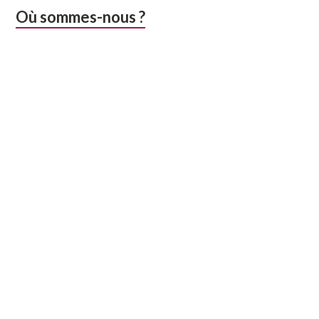
Colonne
Où sommes-nous ?
latérale
subsidiaire