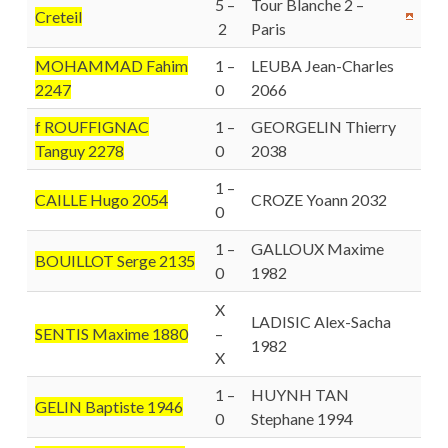
5 –
Tour Blanche 2 –
Creteil
2
Paris
MOHAMMAD Fahim
1 –
LEUBA Jean-Charles
2247
0
2066
f ROUFFIGNAC
1 –
GEORGELIN Thierry
Tanguy 2278
0
2038
1 –
CAILLE Hugo 2054
CROZE Yoann 2032
0
1 –
GALLOUX Maxime
BOUILLOT Serge 2135
0
1982
X
LADISIC Alex-Sacha
SENTIS Maxime 1880
–
1982
X
1 –
HUYNH TAN
GELIN Baptiste 1946
0
Stephane 1994