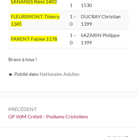
SANANES Rémi 1403
1
1530
FLEURIMONT Thierry
1 –
DUCRAY Christian
1345
0
1399
1 –
SAZARIN Philippe
PARENT Fabien 1178
0
1399
Bravo à tous !
Publié dans
Nationales Adultes
Navigation
PRÉCÉDENT
de
Précédent :
GP VdM Créteil – Podiums Cristoliens
l’article