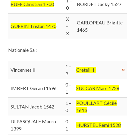
1 –
RUFF Christian 1700
BORDET Jacky 1527
0
X
GARLOPEAU Brigitte
GUERIN Tristan 1470
–
1465
X
Nationale 5a :
1 –
Vincennes II
Creteil III
3
0 –
IMBERT Gérard 1596
SUCCAR Marc 1728
1
1 –
POUILLART Cécile
SULTAN Jacob 1542
0
1613
DI PASQUALE Mauro
0 –
HURSTEL Rémi 1528
1399
1