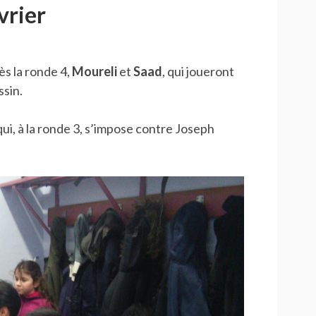
vrier
s la ronde 4,
Moureli
et
Saad
, qui joueront
ssin.
ui, à la ronde 3, s’impose contre Joseph