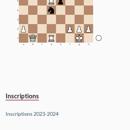
5
4
3
2
1
a
b
c
d
e
f
g
h
Inscriptions
Inscriptions 2023-2024