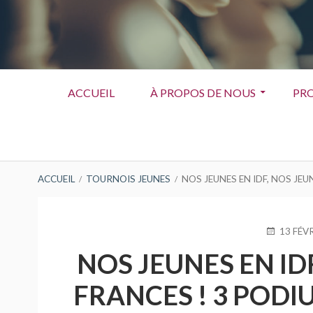
Menu
ACCUEIL
À PROPOS DE NOUS
PRO
principal
FIL
ACCUEIL
TOURNOIS JEUNES
NOS JEUNES EN IDF, NOS JEU
D'ARIANE
PUBLIÉ
13 FÉV
LE
NOS JEUNES EN ID
FRANCES ! 3 PODIU