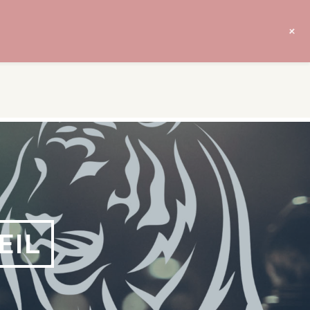
+
EIL