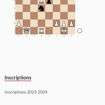
5
4
3
2
1
a
b
c
d
e
f
g
h
Inscriptions
Inscriptions 2023-2024