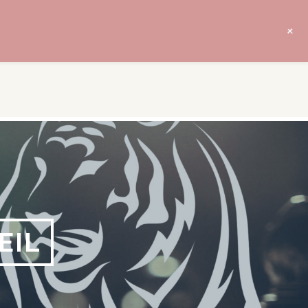
+
EIL