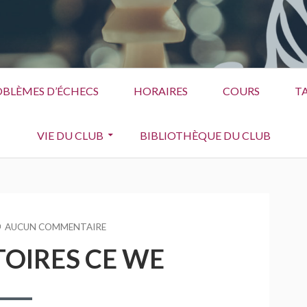
BLÈMES D’ÉCHECS
HORAIRES
COURS
TA
VIE DU CLUB
BIBLIOTHÈQUE DU CLUB
AUCUN COMMENTAIRE
SUR
QUE
TOIRES CE WE
DES
VICTOIRES
CE
WE