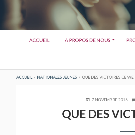
Menu
ACCUEIL
À PROPOS DE NOUS
PRO
principal
FIL
ACCUEIL
NATIONALES JEUNES
QUE DES VICTOIRES CE WE
D'ARIANE
PUBLIÉ
7 NOVEMBRE 2016
LE
QUE DES VIC