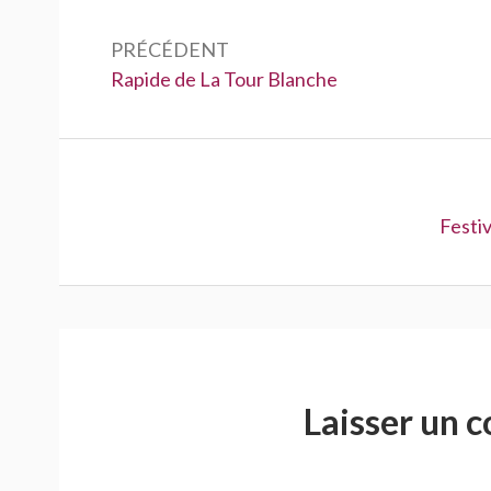
Navigation
de
PRÉCÉDENT
Précédent :
Rapide de La Tour Blanche
l’article
Suivan
Festiv
Laisser un 