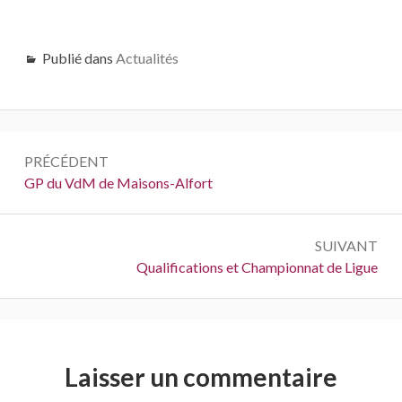
Publié dans
Actualités
Navigation
PRÉCÉDENT
de
Précédent :
GP du VdM de Maisons-Alfort
l’article
SUIVANT
Suivant :
Qualifications et Championnat de Ligue
Laisser un commentaire