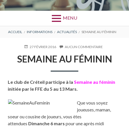
MENU
FIL
ACCUEIL
INFORMATIONS
ACTUALITÉS
SEMAINE AU FÉMININ
D'ARIANE
PUBLIÉ
27 FÉVRIER 2016
AUCUN COMMENTAIRE
SUR
LE
SEMAINE
SEMAINE AU FÉMININ
AU
FÉMININ
Le club de Créteil participe à la
Semaine au féminin
initiée par le FFE du 5 au 13 Mars.
Que vous soyez
joueuses, maman,
soeur ou cousine de joueurs, vous ètes
attendues
Dimanche 6 mars
pour une après midi