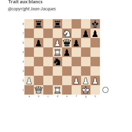
Trait aux blancs
@copyright Jean-Jacques
8
7
6
5
4
3
2
1
a
b
c
d
e
f
g
h