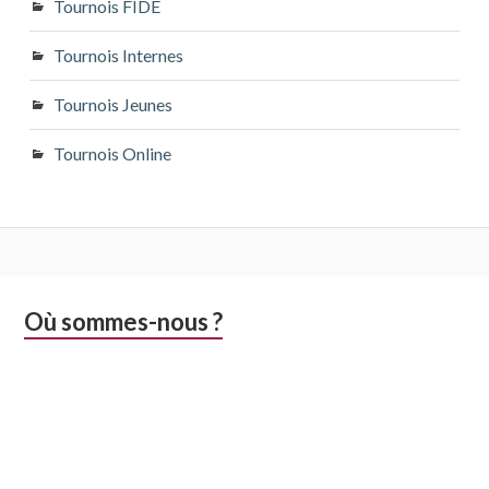
Tournois FIDE
Tournois Internes
Tournois Jeunes
Tournois Online
Colonne
Où sommes-nous ?
latérale
subsidiaire