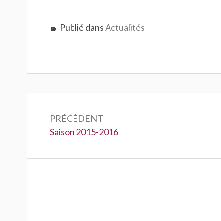
Publié dans
Actualités
Navigation
de
PRÉCÉDENT
Précédent :
Saison 2015-2016
l’article