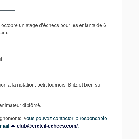
23
OCTOBRE
2015=
ANNULE
 octobre un stage d’échecs pour les enfants de 6
aire.
il
ion à la notation, petit tournois, Blitz et bien sûr
animateur diplômé.
ignements, v
ous pouvez contacter la responsable
 mail
club@creteil-echecs.com/
.