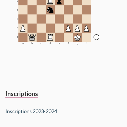
5
4
3
2
1
a
b
c
d
e
f
g
h
Inscriptions
Inscriptions 2023-2024