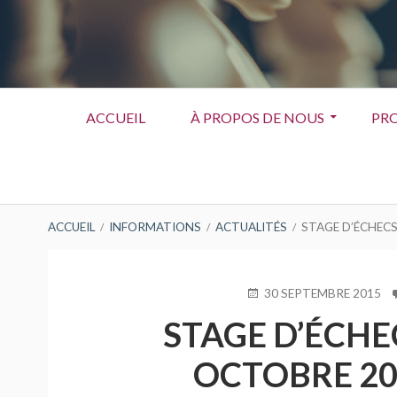
Menu
ACCUEIL
À PROPOS DE NOUS
PRO
principal
FIL
ACCUEIL
INFORMATIONS
ACTUALITÉS
STAGE D’ÉCHECS
D'ARIANE
PUBLIÉ
30 SEPTEMBRE 2015
LE
STAGE D’ÉCHEC
OCTOBRE 20