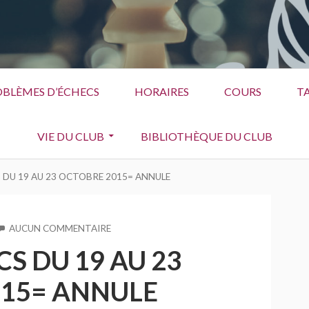
BLÈMES D’ÉCHECS
HORAIRES
COURS
TA
VIE DU CLUB
BIBLIOTHÈQUE DU CLUB
 DU 19 AU 23 OCTOBRE 2015= ANNULE
AUCUN COMMENTAIRE
SUR
STAGE
S DU 19 AU 23
D’ÉCHECS
DU
15= ANNULE
19
AU