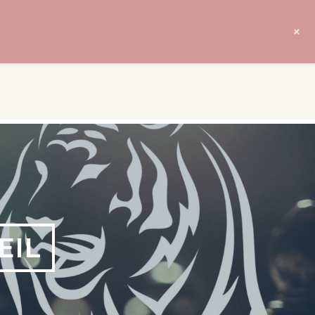
+
EIL