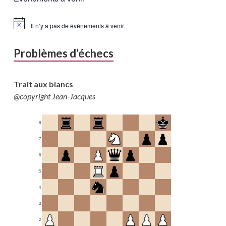
Il n’y a pas de évènements à venir.
Problèmes d’échecs
Trait aux blancs
@copyright Jean-Jacques
8
7
6
5
4
3
2