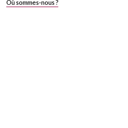
Colonne
Où sommes-nous ?
latérale
subsidiaire