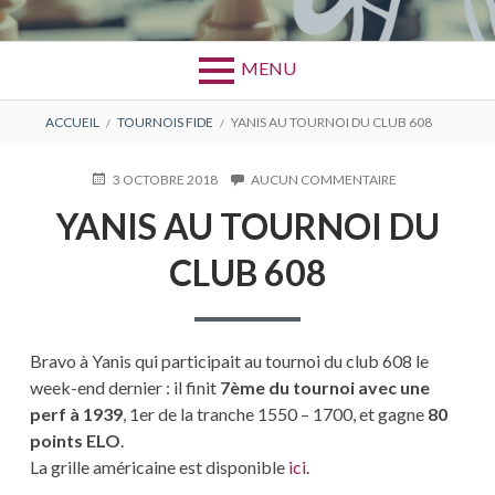
MENU
FIL
ACCUEIL
TOURNOIS FIDE
YANIS AU TOURNOI DU CLUB 608
D'ARIANE
PUBLIÉ
3 OCTOBRE 2018
AUCUN COMMENTAIRE
SUR
LE
YANIS
YANIS AU TOURNOI DU
AU
TOURNOI
CLUB 608
DU
CLUB
608
Bravo à Yanis qui participait au tournoi du club 608 le
week-end dernier : il finit
7ème du tournoi avec une
perf à 1939
, 1er de la tranche 1550 – 1700, et gagne
80
points ELO
.
La grille américaine est disponible
ici
.