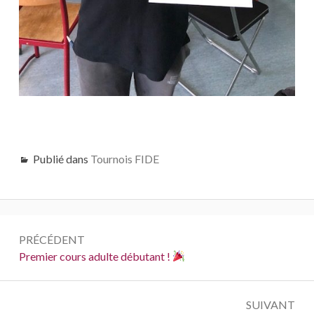
Publié dans
Tournois FIDE
Navigation
PRÉCÉDENT
de
Précédent :
Premier cours adulte débutant !
l’article
SUIVANT