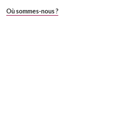
Colonne
Où sommes-nous ?
latérale
subsidiaire