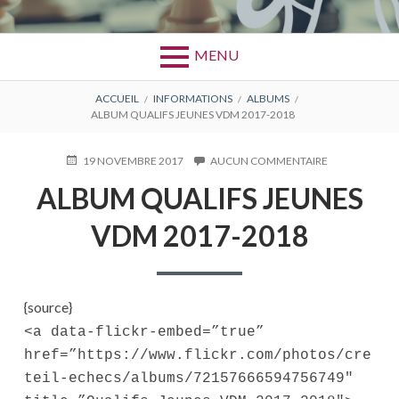
MENU
FIL
ACCUEIL
INFORMATIONS
ALBUMS
ALBUM QUALIFS JEUNES VDM 2017-2018
D'ARIANE
PUBLIÉ
19 NOVEMBRE 2017
AUCUN COMMENTAIRE
SUR
LE
ALBUM
ALBUM QUALIFS JEUNES
QUALIFS
JEUNES
VDM 2017-2018
VDM
2017-
2018
{source}
<a data-flickr-embed=”true”
href=”https://www.flickr.com/photos/cre
teil-echecs/albums/72157666594756749″