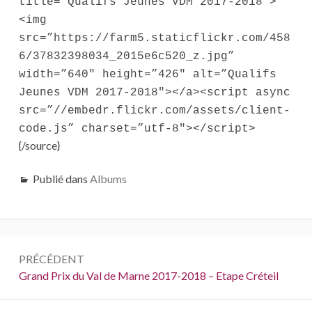
title=”Qualifs Jeunes VDM 2017-2018″>
<img
src=”https://farm5.staticflickr.com/458
6/37832398034_2015e6c520_z.jpg”
width=”640″ height=”426″ alt=”Qualifs
Jeunes VDM 2017-2018″></a><script async
src=”//embedr.flickr.com/assets/client-
code.js” charset=”utf-8″></script>
{/source}
Publié dans
Albums
Navigation
PRÉCÉDENT
de
Précédent :
Grand Prix du Val de Marne 2017-2018 – Etape Créteil
l’article