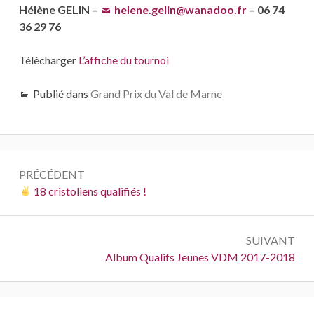
Hélène GELIN –
helene.gelin@wanadoo.fr
– 06 74
36 29 76
Télécharger
L’affiche du tournoi
Publié dans
Grand Prix du Val de Marne
Navigation
PRÉCÉDENT
de
Précédent :
18 cristoliens qualifiés !
l’article
SUIVANT
Suivant :
Album Qualifs Jeunes VDM 2017-2018