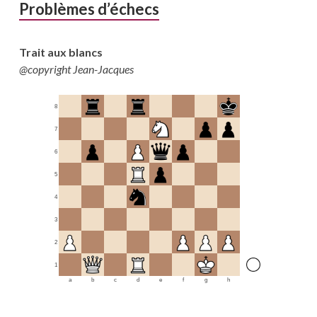
Problèmes d’échecs
Trait aux blancs
@copyright Jean-Jacques
8
7
6
5
4
3
2
1
a
b
c
d
e
f
g
h