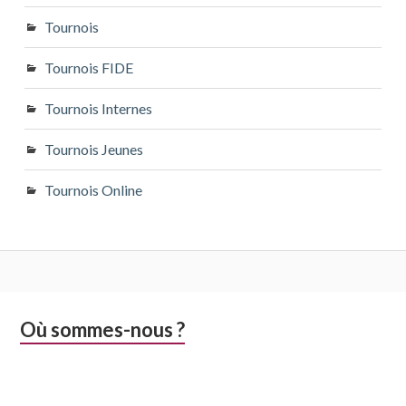
Tournois
Tournois FIDE
Tournois Internes
Tournois Jeunes
Tournois Online
Colonne
Où sommes-nous ?
latérale
subsidiaire