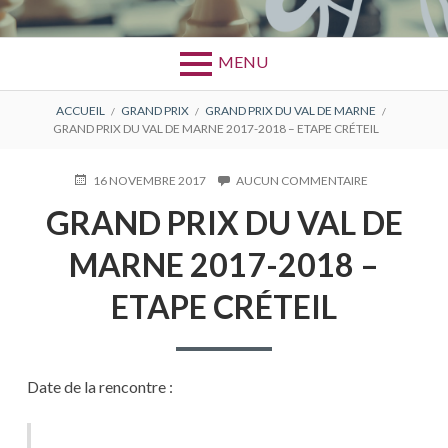
MENU
FIL
ACCUEIL
GRAND PRIX
GRAND PRIX DU VAL DE MARNE
GRAND PRIX DU VAL DE MARNE 2017-2018 – ETAPE CRÉTEIL
D'ARIANE
PUBLIÉ
16 NOVEMBRE 2017
AUCUN COMMENTAIRE
SUR
LE
GRAND
GRAND PRIX DU VAL DE
PRIX
DU
MARNE 2017-2018 –
VAL
DE
MARNE
ETAPE CRÉTEIL
2017-
2018
–
ETAPE
CRÉTEIL
Date de la rencontre :