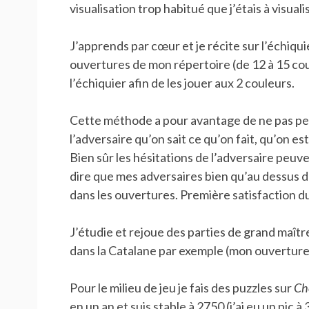
visualisation trop habitué que j’étais à visuali
J’apprends par cœur et je récite sur l’échiqui
ouvertures de mon répertoire (de 12 à 15 co
l’échiquier afin de les jouer aux 2 couleurs.
Cette méthode a pour avantage de ne pas pe
l’adversaire qu’on sait ce qu’on fait, qu’on es
Bien sûr les hésitations de l’adversaire peuv
dire que mes adversaires bien qu’au dessus d
dans les ouvertures. Première satisfaction du
J’étudie et rejoue des parties de grand maît
dans la Catalane par exemple (mon ouverture
Pour le milieu de jeu je fais des puzzles sur
Ch
en un an et suis stable à 2750 (j’ai eu un pic à