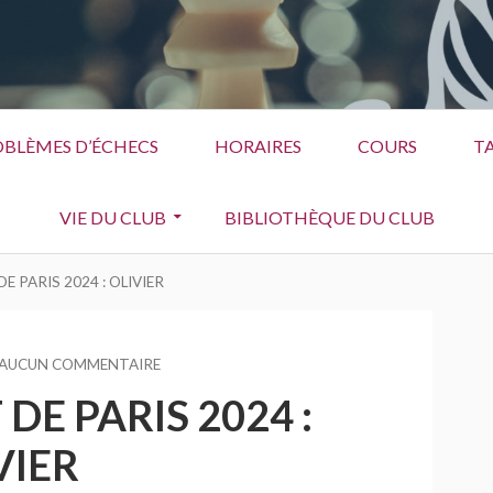
BLÈMES D’ÉCHECS
HORAIRES
COURS
TA
VIE DU CLUB
BIBLIOTHÈQUE DU CLUB
 PARIS 2024 : OLIVIER
AUCUN COMMENTAIRE
SUR
CHAMPIONNAT
E PARIS 2024 :
DE
PARIS
VIER
2024
: