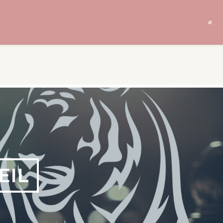
+
EIL