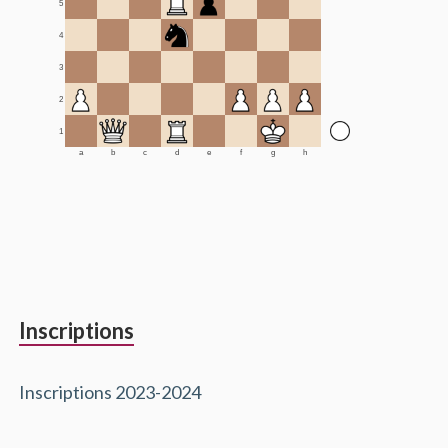
5
4
3
2
1
a
b
c
d
e
f
g
h
Inscriptions
Inscriptions 2023-2024