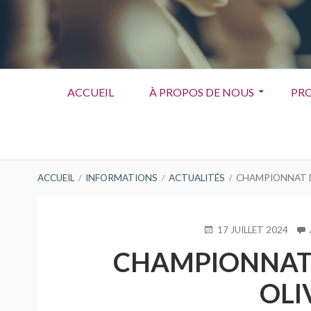
Menu
ACCUEIL
À PROPOS DE NOUS
PRO
principal
FIL
ACCUEIL
INFORMATIONS
ACTUALITÉS
CHAMPIONNAT DE
D'ARIANE
PUBLIÉ
17 JUILLET 2024
LE
CHAMPIONNAT D
OLI