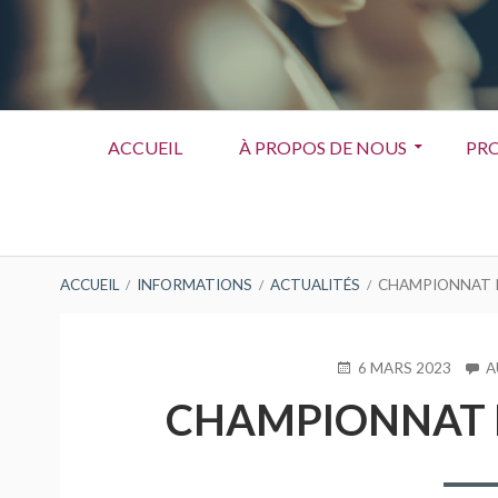
Menu
ACCUEIL
À PROPOS DE NOUS
PRO
principal
FIL
ACCUEIL
INFORMATIONS
ACTUALITÉS
CHAMPIONNAT I
D'ARIANE
PUBLIÉ
6 MARS 2023
A
LE
CHAMPIONNAT I