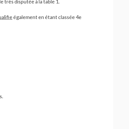
très disputée à la table 1.
alifie
également en étant classée 4e
s.