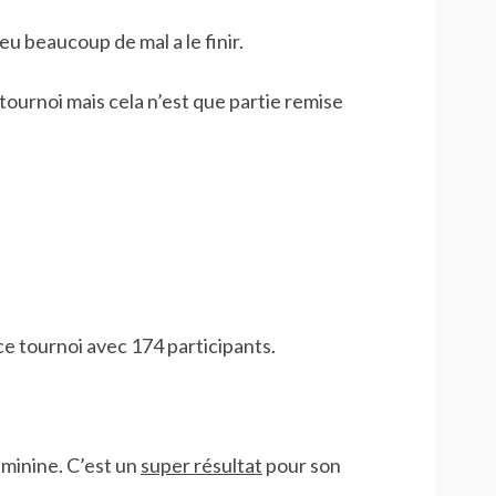
u beaucoup de mal a le finir.
urnoi mais cela n’est que partie remise
 tournoi avec 174 participants.
éminine. C’est un
super résultat
pour son