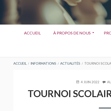
Menu
ACCUEIL
À PROPOS DE NOUS
PRO
principal
FIL
ACCUEIL
INFORMATIONS
ACTUALITÉS
TOURNOI SCOLAI
D'ARIANE
PUBLIÉ
4 JUIN 2022
A
LE
TOURNOI SCOLAIRE