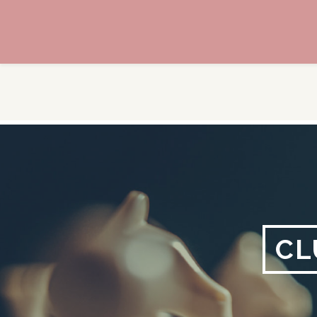
Aller
au
contenu
CL