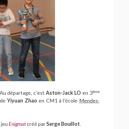
ème
 Au départage, c’est
Aston-Jack LO
en 3
i de
Yiyuan Zhao
en CM1 à l’école
Mendes-
 jeu
Enigmat
créé par
Serge Bouillot
.