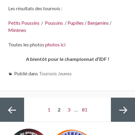
Les résultats des tournois :
Petits Poussins
/
Poussins
/
Pupilles
/
Benjamins
/
Minimes
Toutes les photos
photos ici
A bientôt pour le championnat d’IDF !
Publié dans
Tournois Jeunes
Navigation
Page
1
PAGE
2
Page
3
…
Page
81
des
articles