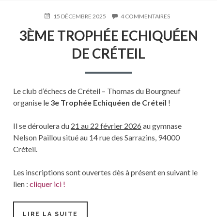
PUBLIÉ
15 DÉCEMBRE 2025
4 COMMENTAIRES
SUR
LE
3ÈME
3ÈME TROPHÉE ECHIQUÉEN
TROPHÉE
ECHIQUÉEN
DE CRÉTEIL
DE
CRÉTEIL
Le club d’échecs de Créteil – Thomas du Bourgneuf
organise le
3e Trophée Echiquéen de Créteil
!
Il se déroulera du
21 au 22 février 2026
au gymnase
Nelson Paillou situé au 14 rue des Sarrazins, 94000
Créteil.
Les inscriptions sont ouvertes dès à présent en suivant le
lien :
cliquer ici !
LIRE LA SUITE
3ÈME