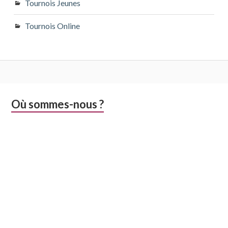
Tournois Jeunes
Tournois Online
Colonne
Où sommes-nous ?
latérale
subsidiaire