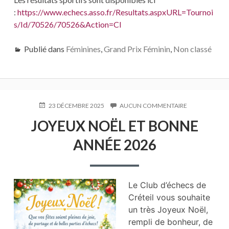
:
https://www.echecs.asso.fr/Resultats.aspxURL=Tournoi
s/Id/70526/70526&Action=Cl
Publié dans
Féminines
,
Grand Prix Féminin
,
Non classé
PUBLIÉ
23 DÉCEMBRE 2025
AUCUN COMMENTAIRE
SUR
LE
JOYEUX
JOYEUX NOËL ET BONNE
NOËL
ET
ANNÉE 2026
BONNE
ANNÉE
2026
Le Club d’échecs de
Créteil vous souhaite
un très Joyeux Noël,
rempli
de bonheur, de