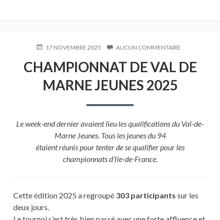
PUBLIÉ
17 NOVEMBRE 2025
AUCUN COMMENTAIRE
SUR
LE
CHAMPIONNA
CHAMPIONNAT DE VAL DE
DE
VAL
MARNE JEUNES 2025
DE
MARNE
JEUNES
2025
Le week-end dernier avaient lieu les qualifications du Val-de-
Marne Jeunes. Tous les jeunes du 94
étaient réunis pour tenter de se qualifier pour les
championnats d’Ile-de-France.
Cette édition 2025 a regroupé
303 participants
sur les
deux jours.
Le tournoi s’est très bien passé avec une forte affluence et