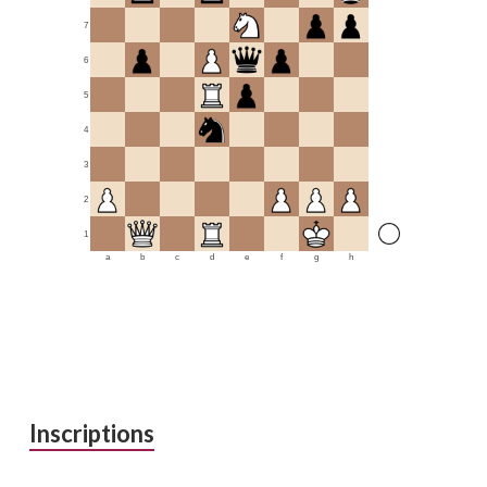
7
6
5
4
3
2
1
a
b
c
d
e
f
g
h
Inscriptions