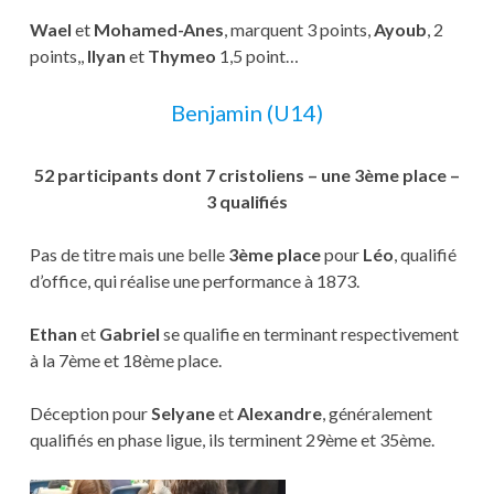
Wael
et
Mohamed-Anes
, marquent 3 points,
Ayoub
, 2
points,,
Ilyan
et
Thymeo
1,5 point…
Benjamin (U14)
52 participants dont 7 cristoliens – une 3ème place –
3 qualifiés
Pas de titre mais une belle
3ème place
pour
Léo
, qualifié
d’office, qui réalise une performance à 1873.
Ethan
et
Gabriel
se qualifie en terminant respectivement
à la 7ème et 18ème place.
Déception pour
Selyane
et
Alexandre
, généralement
qualifiés en phase ligue, ils terminent 29ème et 35ème.