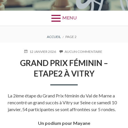
MENU
FIL
ACCUEIL
PAGE 2
D'ARIANE
PUBLIÉ
12 JANVIER 2026
AUCUN COMMENTAIRE
SUR
LE
GRAND
GRAND PRIX FÉMININ –
PRIX
FÉMININ
ETAPE2 À VITRY
–
ETAPE2
À
VITRY
La 2ème étape du Grand Prix féminin du Val de Marne a
rencontré un grand succès à Vitry sur Seine ce samedi 10
janvier, 54 participantes se sont affrontées sur 5 rondes.
Un podium pour Mayane